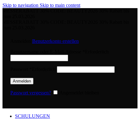
Skip to navigation
Skip to main content
MESSERABATT 30%
CODE: BEAUTY2026 30% Rabatt bis
zum 25.03.2026
MESSERABATT 30%
CODE: BEAUTY2026 30% Rabatt bis
zum 25.03.2026
Anmelden
Benutzerkonto erstellen
Benutzername oder E-Mail-Adresse
*
Erforderlich
Passwort
*
Erforderlich
Anmelden
Passwort vergessen?
Angemeldet bleiben
SCHULUNGEN