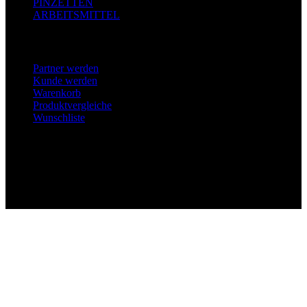
PINZETTEN
ARBEITSMITTEL
MEIN KONTO
Partner werden
Kunde werden
Warenkorb
Produktvergleiche
Wunschliste
B2B- Fachhandel: Alle Preise verstehen sich zzgl. Mehrwertsteuer
und Versandkosten und ggf. Nachnahmegebühren, wenn nicht
anders beschrieben. Das Angebot unseres Webshops bezieht sich
ausschließlich auf Händler:innen und Gewerbetreibende. Mit dem
Kauf bestätigst du, als Unternehmer:in zu handeln.
Copyright 2026 © Glam Lashes