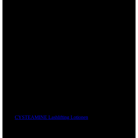
Dein professioneller Partner für Wimpernprodukte und
Weiterbildungen rund um das Auge.
Otto-Stadler-Strasse 10a, 33100 Paderborn
Telefon: +49 52517092150
Wissenswertes BLOG
CYSTEAMINE Lashlifting Lotionen